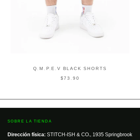
Q.M.P.E.V BLACK SHORTS
PRECIO
$73.90
REGULAR
SOBRE LA TIENDA
Dirección física:
STITCH-ISH & CO., 1935 Springbrook