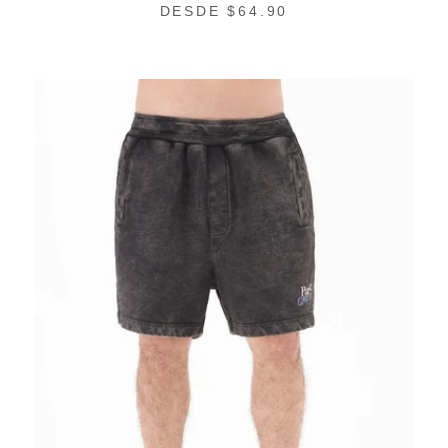
PRECIO
DESDE $64.90
REGULAR